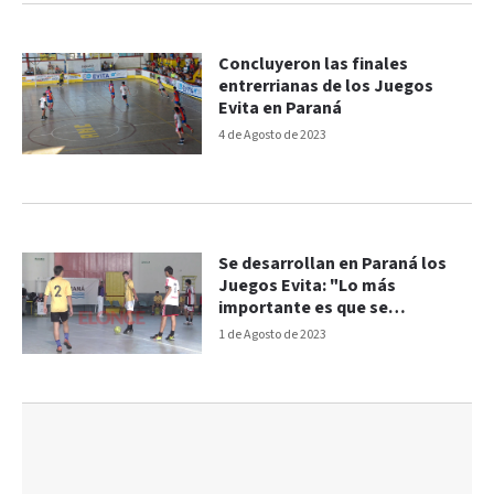
Concluyeron las finales
entrerrianas de los Juegos
Evita en Paraná
4 de Agosto de 2023
Se desarrollan en Paraná los
Juegos Evita: "Lo más
importante es que se
diviertan"
1 de Agosto de 2023