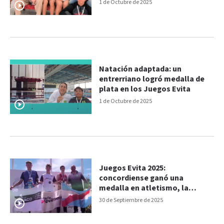
1 de Octubre de 2025
Natación adaptada: un
entrerriano logró medalla de
plata en los Juegos Evita
1 de Octubre de 2025
Juegos Evita 2025:
concordiense ganó una
medalla en atletismo, la
primera para Entre Ríos
30 de Septiembre de 2025