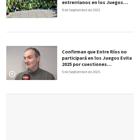
entrerrianos en los Juegos
Evita
9 de Septiembre de 2025
Confirman que Entre Ríos no
participará en los Juegos Evita
2025 por cuestiones
presupuestarias
5 de Septiembre de 2025