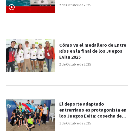
2 de Octubre de 2025
Cómo va el medallero de Entre
Ríos en la final de los Juegos
Evita 2025
2 de Octubre de 2025
El deporte adaptado
entrerriano es protagonista en
los Juegos Evita: cosecha de
medallas y emotivo momento
1 de Octubre de 2025