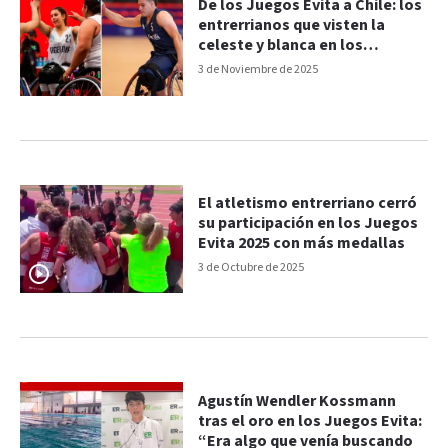
De los Juegos Evita a Chile: los
entrerrianos que visten la
celeste y blanca en los
Parapanamericanos
3 de Noviembre de 2025
El atletismo entrerriano cerró
su participación en los Juegos
Evita 2025 con más medallas
3 de Octubre de 2025
Agustín Wendler Kossmann
tras el oro en los Juegos Evita:
“Era algo que venía buscando