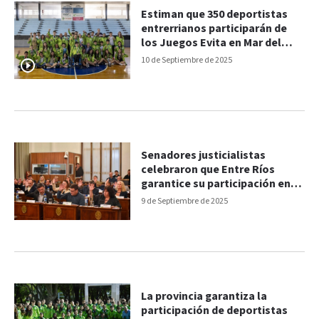
Estiman que 350 deportistas
entrerrianos participarán de
los Juegos Evita en Mar del
Plata
10 de Septiembre de 2025
Senadores justicialistas
celebraron que Entre Ríos
garantice su participación en
los Juegos Evita
9 de Septiembre de 2025
La provincia garantiza la
participación de deportistas