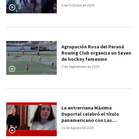
nacional
6 de Octubre de 2025
Agrupación Rosa del Paraná
Rowing Club organiza un Seven
de hockey femenino
5 de Septiembre de 2025
La entrerriana Máxima
Duportal celebró el título
panamericano con Las
Leoncitas: “Fue una locura”
21 de Agosto de 2025