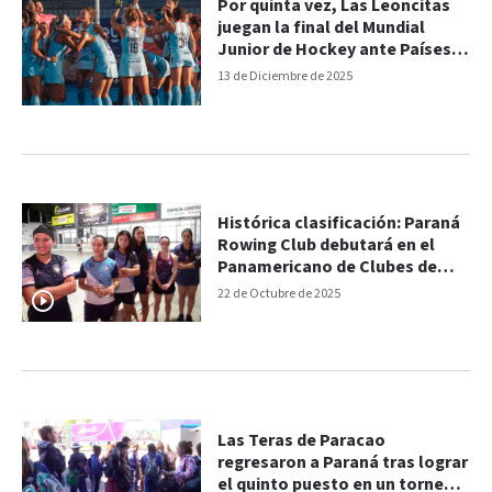
Por quinta vez, Las Leoncitas
juegan la final del Mundial
Junior de Hockey ante Países
Bajos
13 de Diciembre de 2025
Histórica clasificación: Paraná
Rowing Club debutará en el
Panamericano de Clubes de
Hockey sobre Patines
22 de Octubre de 2025
Las Teras de Paracao
regresaron a Paraná tras lograr
el quinto puesto en un torneo