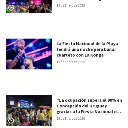
19 de Enero de 2025
La Fiesta Nacional de la Playa
tendrá una noche para bailar
cuarteto con La Konga
19 de Enero de 2025
“La ocupación supera el 90% en
Concepción del Uruguay
gracias a la Fiesta Nacional de
la Playa"
18 de Enero de 2025