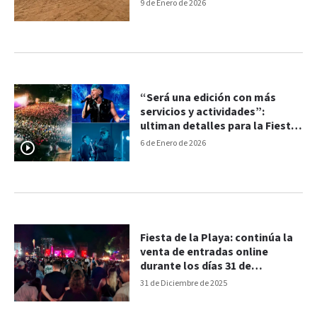
Uruguay
9 de Enero de 2026
“Será una edición con más
servicios y actividades”:
ultiman detalles para la Fiesta
de la Playa de Río
6 de Enero de 2026
Fiesta de la Playa: continúa la
venta de entradas online
durante los días 31 de
diciembre y 1 de enero
31 de Diciembre de 2025