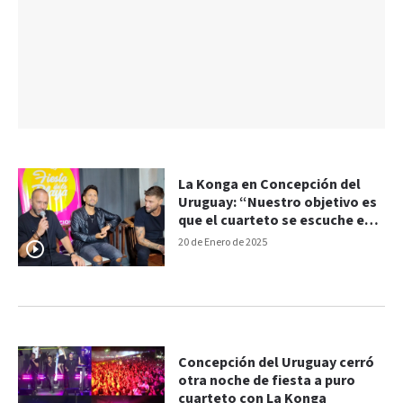
La Konga en Concepción del
Uruguay: “Nuestro objetivo es
que el cuarteto se escuche en
todos lados”
20 de Enero de 2025
Concepción del Uruguay cerró
otra noche de fiesta a puro
cuarteto con La Konga