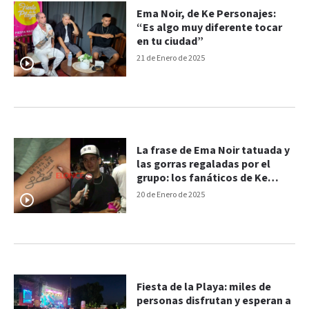
Ema Noir, de Ke Personajes:
“Es algo muy diferente tocar
en tu ciudad”
21 de Enero de 2025
La frase de Ema Noir tatuada y
las gorras regaladas por el
grupo: los fanáticos de Ke
Personajes
20 de Enero de 2025
Fiesta de la Playa: miles de
personas disfrutan y esperan a