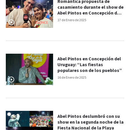
Romántica propuesta de
casamiento durante el show de
Abel Pintos en Concepción del
Uruguay
17 de Enero de 2025
Abel Pintos en Concepción del
Uruguay: “Las fiestas
populares son de los pueblos”
16 de Enero de 2025
Abel Pintos deslumbró con su
show en la segunda noche de la
Fiesta Nacional de la Playa