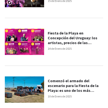
15 de Enero de 2025
Fiesta de la Playa en
Concepción del Uruguay: los
artistas, precios de las
entradas y todos los detalles
14 de Enero de 2025
Comenzó el armado del
escenario para la Fiesta de la
Playa: es uno de los más
grandes del país
10 de Enero de 2025