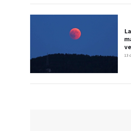
La
ma
ve
13 