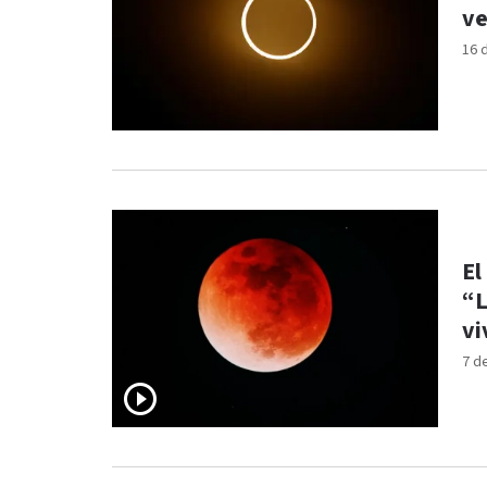
ve
16 
El
“L
vi
7 d