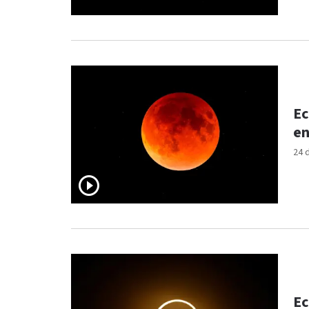
Ec
en
24 
Ec