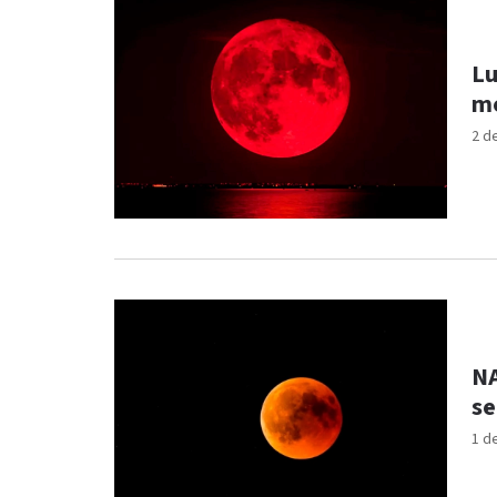
Lu
me
2 d
NA
se
1 d