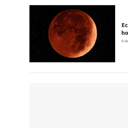
Ec
ho
6 d