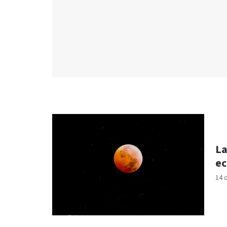
La
ec
14 