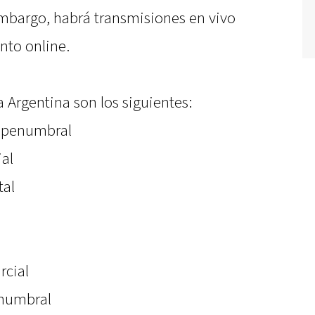
embargo, habrá transmisiones en vivo
nto online.
a Argentina son los siguientes:
e penumbral
ial
tal
rcial
enumbral