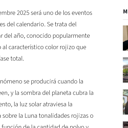
M
tiembre 2025 será uno de los eventos
 del calendario. Se trata del
ar del año, conocido popularmente
l característico color rojizo que
ase total.
fenómeno se producirá cuando la
neen, y la sombra del planeta cubra la
to, la luz solar atraviesa la
a sobre la Luna tonalidades rojizas o
 función de la cantidad de polvo y