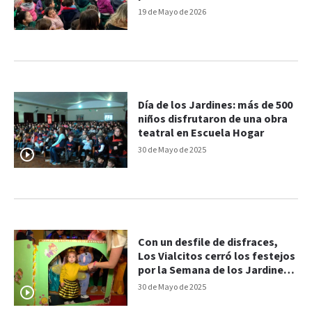
19 de Mayo de 2026
Día de los Jardines: más de 500
niños disfrutaron de una obra
teatral en Escuela Hogar
30 de Mayo de 2025
Con un desfile de disfraces,
Los Vialcitos cerró los festejos
por la Semana de los Jardines
de Infantes
30 de Mayo de 2025