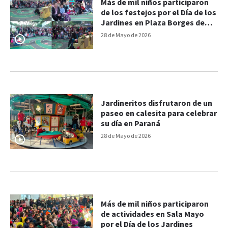
Más de mil niños participaron
de los festejos por el Día de los
Jardines en Plaza Borges de
Paraná
28 de Mayo de 2026
Jardineritos disfrutaron de un
paseo en calesita para celebrar
su día en Paraná
28 de Mayo de 2026
Más de mil niños participaron
de actividades en Sala Mayo
por el Día de los Jardines