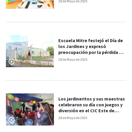
28 de Mayo de 2025
Escuela Mitre festejó el Día de
los Jardines y expresó
preocupación por la pérdida de
un cargo docente
28 de Mayo de 2025
Los jardineritos y sus maestras
celebraron su día con juegos y
diversión en el CIC Este de
Paraná
28 de Mayo de 2025