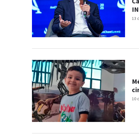
Ca
I
13 
Mé
ci
10 