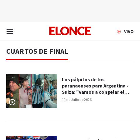
EN VIVO
VIVO
CUARTOS DE FINAL
Los pálpitos de los
paranaenses para Argentina -
Suiza: "Vamos a congelar el
chocolate suizo", dijo un
11 de Julio de 2026
heladero