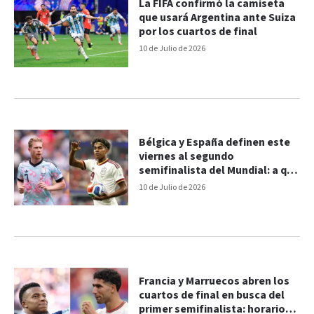
La FIFA confirmó la camiseta
que usará Argentina ante Suiza
por los cuartos de final
10 de Julio de 2026
Bélgica y España definen este
viernes al segundo
semifinalista del Mundial: a qué
hora es el partido
10 de Julio de 2026
Francia y Marruecos abren los
cuartos de final en busca del
primer semifinalista: horario