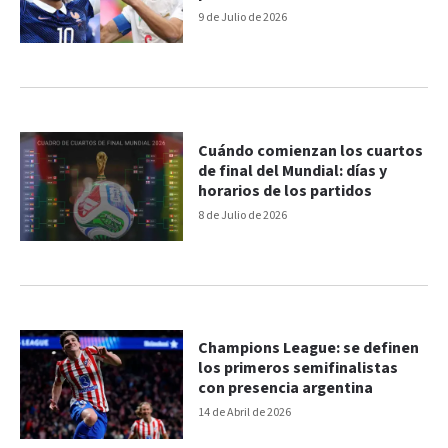
del partido
9 de Julio de 2026
Cuándo comienzan los cuartos
de final del Mundial: días y
horarios de los partidos
8 de Julio de 2026
Champions League: se definen
los primeros semifinalistas
con presencia argentina
14 de Abril de 2026