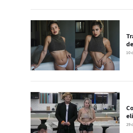
Tr
de
10 
Co
el
29 