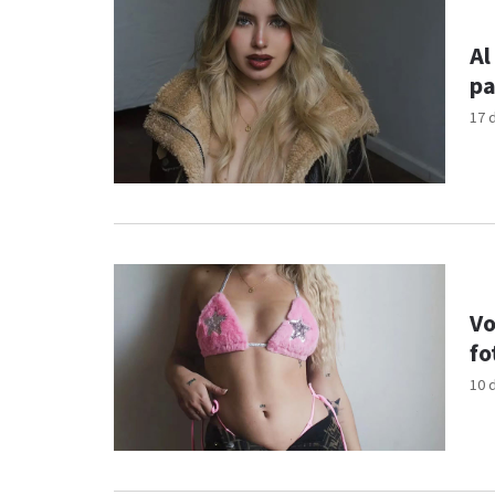
Al
pa
17 
Vo
fo
10 