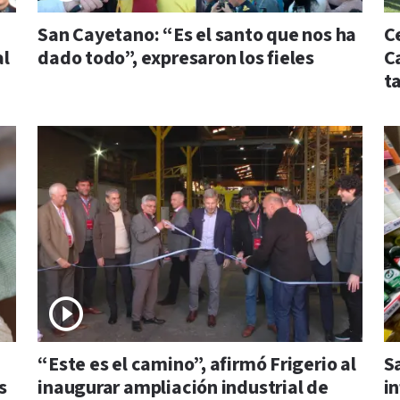
San Cayetano: “Es el santo que nos ha
C
al
dado todo”, expresaron los fieles
C
t
“Este es el camino”, afirmó Frigerio al
Sa
s
inaugurar ampliación industrial de
in