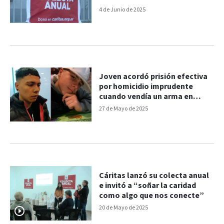
semana
4 de Junio de 2025
Joven acordó prisión efectiva
por homicidio imprudente
cuando vendía un arma en
Paraná
27 de Mayo de 2025
Cáritas lanzó su colecta anual
e invitó a “soñar la caridad
como algo que nos conecte”
20 de Mayo de 2025