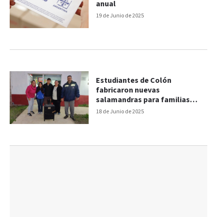
anual
19 de Junio de 2025
Estudiantes de Colón
fabricaron nuevas
salamandras para familias
vulnerables
18 de Junio de 2025