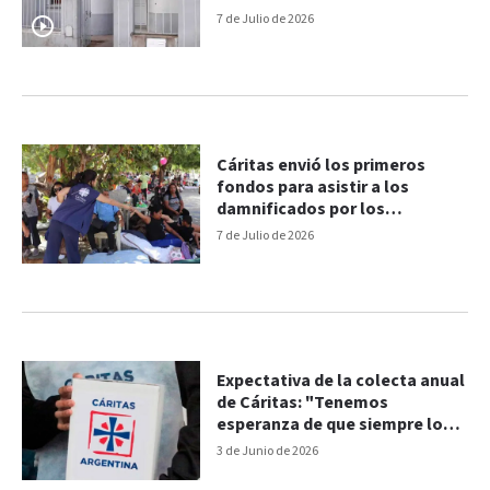
7 de Julio de 2026
Cáritas envió los primeros
fondos para asistir a los
damnificados por los
terremotos en Venezuela
7 de Julio de 2026
Expectativa de la colecta anual
de Cáritas: "Tenemos
esperanza de que siempre los
argentinos somos solidarios"
3 de Junio de 2026