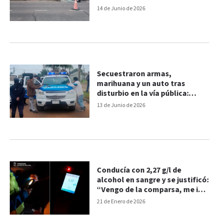
14 de Junio de 2026
Secuestraron armas,
marihuana y un auto tras
disturbio en la vía pública:
conducía con 3,77 g/L
13 de Junio de 2026
Conducía con 2,27 g/l de
alcohol en sangre y se justificó:
“Vengo de la comparsa, me iba
a dormir”
21 de Enero de 2026