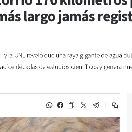
orrió 170 kilómetros p
 más largo jamás regis
T y la UNL reveló que una raya gigante de agua dulc
ice décadas de estudios científicos y genera nuev