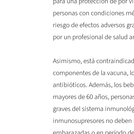
para una protección de por v
personas con condiciones m
riesgo de efectos adversos g
por un profesional de salud an
Asimismo, está contraindicad
componentes de la vacuna, los
antibióticos. Además, los be
mayores de 60 años, persona
graves del sistema inmunológ
inmunosupresores no deben re
embarazadas o en período de 