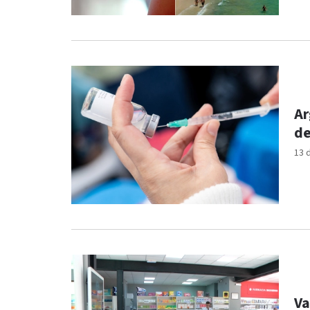
Ar
de
13 
Va