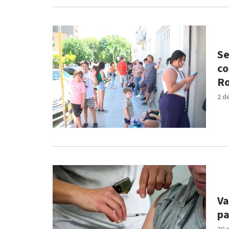
Se
co
R
2 d
Va
pa