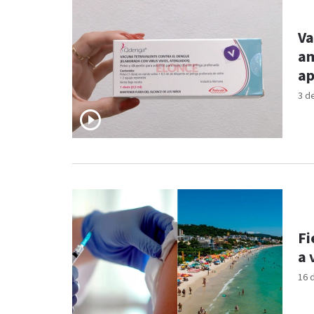
Va
am
ap
3 d
Fi
a 
16 