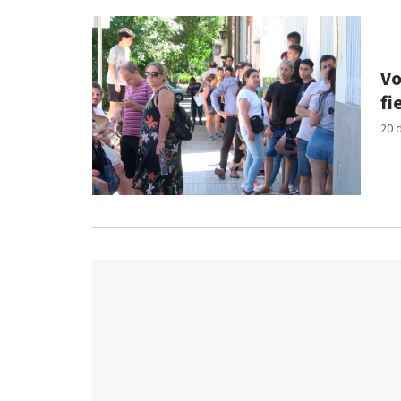
Vo
fi
20 