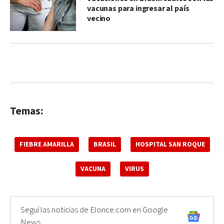
vacunas para ingresar al país
vecino
Temas:
FIEBRE AMARILLA
BRASIL
HOSPITAL SAN ROQUE
VACUNA
VIRUS
Seguí las noticias de Elonce.com en Google
News