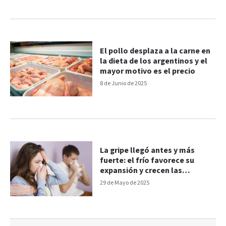
El pollo desplaza a la carne en
la dieta de los argentinos y el
mayor motivo es el precio
8 de Junio de 2025
La gripe llegó antes y más
fuerte: el frío favorece su
expansión y crecen las
hospitalizaciones
29 de Mayo de 2025