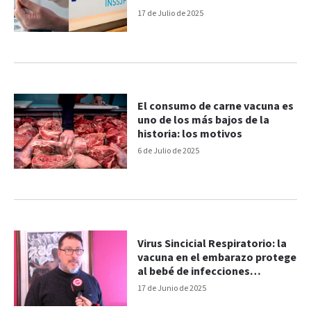
17 de Julio de 2025
El consumo de carne vacuna es
uno de los más bajos de la
historia: los motivos
6 de Julio de 2025
Virus Sincicial Respiratorio: la
vacuna en el embarazo protege
al bebé de infecciones
respiratorias graves
17 de Junio de 2025