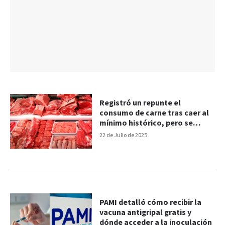
Registró un repunte el
consumo de carne tras caer al
mínimo histórico, pero se
mantiene bajo
22 de Julio de 2025
PAMI detalló cómo recibir la
vacuna antigripal gratis y
dónde acceder a la inoculación