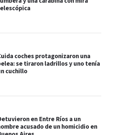
tumbera y una carabina con mira
telescópica
Cuida coches protagonizaron una
elea: se tiraron ladrillos y uno tenía
un cuchillo
Detuvieron en Entre Ríos a un
hombre acusado de un homicidio en
Buenos Aires