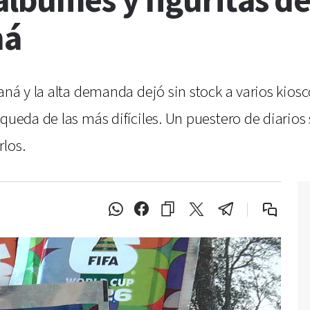
álbumes y figuritas d
ná
aná y la alta demanda dejó sin stock a varios kiosc
squeda de las más difíciles. Un puestero de diario
rlos.