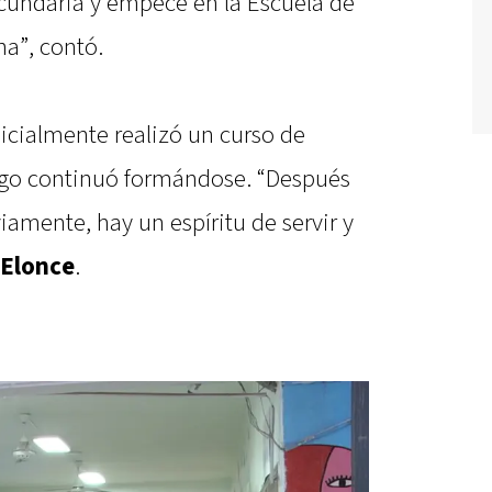
cundaria y empecé en la Escuela de
na”, contó.
nicialmente realizó un curso de
uego continuó formándose. “Después
amente, hay un espíritu de servir y
Elonce
.