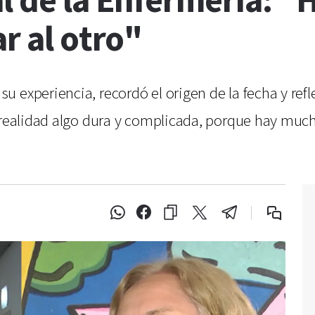
l de la Enfermería: "
r al otro"
 experiencia, recordó el origen de la fecha y refl
 realidad algo dura y complicada, porque hay much