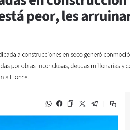
fadas en construcción
stá peor, les arruina
dicada a construcciones en seco generó conmoción
adas por obras inconclusas, deudas millonarias y c
n a Elonce.