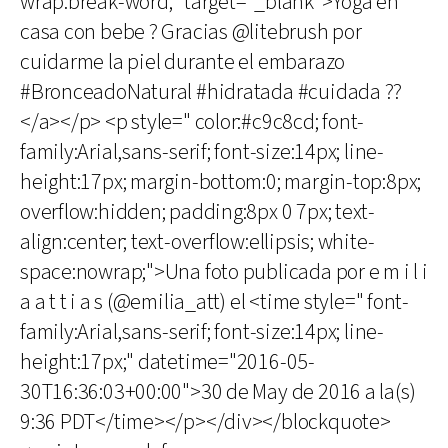
wrap:break-word;" target="_blank">Yoga en
casa con bebe ? Gracias @litebrush por
cuidarme la piel durante el embarazo
#BronceadoNatural #hidratada #cuidada ??
</a></p> <p style=" color:#c9c8cd; font-
family:Arial,sans-serif; font-size:14px; line-
height:17px; margin-bottom:0; margin-top:8px;
overflow:hidden; padding:8px 0 7px; text-
align:center; text-overflow:ellipsis; white-
space:nowrap;">Una foto publicada por e m i l i
a a t t i a s (@emilia_att) el <time style=" font-
family:Arial,sans-serif; font-size:14px; line-
height:17px;" datetime="2016-05-
30T16:36:03+00:00">30 de May de 2016 a la(s)
9:36 PDT</time></p></div></blockquote>