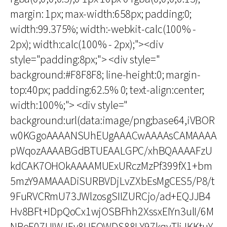
margin: 1px; max-width:658px; padding:0;
width:99.375%; width:-webkit-calc(100% -
2px); width:calc(100% - 2px);"><div
style="padding:8px;"> <div style="
background:#F8F8F8; line-height:0; margin-
top:40px; padding:62.5% 0; text-align:center;
width:100%;"> <div style="
background:url(data:image/png;base64,iVBOR
w0KGgoAAAANSUhEUgAAACwAAAAsCAMAAAA
pWqozAAAABGdBTUEAALGPC/xhBQAAAAFzU
kdCAK7OHOkAAAAMUExURczMzPf399fX1+bm
5mzY9AMAAADiSURBVDjLvZXbEsMgCES5/P8/t
9FuRVCRmU73JWlzosgSIIZURCjo/ad+EQJJB4
Hv8BFt+IDpQoCx1wjOSBFhh2XssxEIYn3ulI/6M