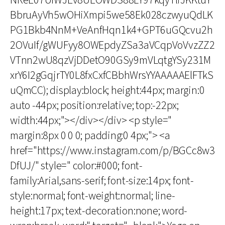
NReE07UIWJEv8UEOWDS88LY97kqyTliJKKtuY
BbruAyVh5wOHiXmpi5we58Ek028czwyuQdLK
PG1Bkb4NnM+VeAnfHqn1k4+GPT6uGQcvu2h
2OVuIf/gWUFyy8OWEpdyZSa3aVCqpVoVvzZZ2
VTnn2wU8qzVjDDetO90GSy9mVLqtgYSy231M
xrY6I2gGqjrTY0L8fxCxfCBbhWrsYYAAAAAElFTkS
uQmCC); display:block; height:44px; margin:0
auto -44px; position:relative; top:-22px;
width:44px;"></div></div> <p style="
margin:8px 0 0 0; padding:0 4px;"> <a
href="https://www.instagram.com/p/BGCc8w3
DfUJ/" style=" color:#000; font-
family:Arial,sans-serif; font-size:14px; font-
style:normal; font-weight:normal; line-
height:17px; text-decoration:none; word-