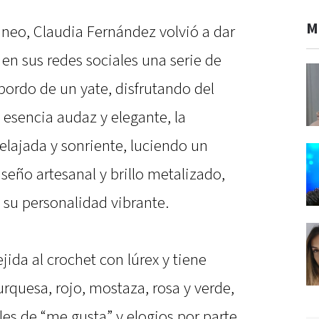
M
áneo, Claudia Fernández volvió a dar
 en sus redes sociales una serie de
 bordo de un yate, disfrutando del
u esencia audaz y elegante, la
lajada y sonriente, luciendo un
eño artesanal y brillo metalizado,
 y su personalidad vibrante.
ejida al crochet con lúrex y tiene
urquesa, rojo, mostaza, rosa y verde,
s de “me gusta” y elogios por parte