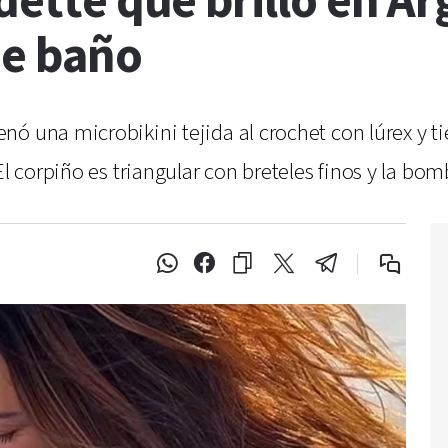
edette que brilló en A
de baño
ó una microbikini tejida al crochet con lúrex y t
El corpiño es triangular con breteles finos y la bom