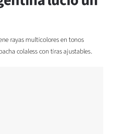
rgentina lució un
iene rayas multicolores en tonos
bacha colaless con tiras ajustables.