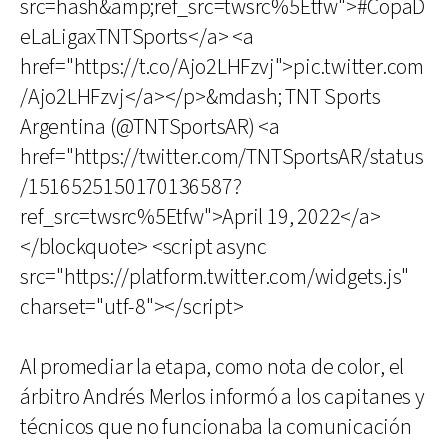
src=hash&amp;ref_src=twsrc%5Etfw">#CopaD
eLaLigaxTNTSports</a> <a
href="https://t.co/Ajo2LHFzvj">pic.twitter.com
/Ajo2LHFzvj</a></p>&mdash; TNT Sports
Argentina (@TNTSportsAR) <a
href="https://twitter.com/TNTSportsAR/status
/1516525150170136587?
ref_src=twsrc%5Etfw">April 19, 2022</a>
</blockquote> <script async
src="https://platform.twitter.com/widgets.js"
charset="utf-8"></script>
Al promediar la etapa, como nota de color, el
árbitro Andrés Merlos informó a los capitanes y
técnicos que no funcionaba la comunicación