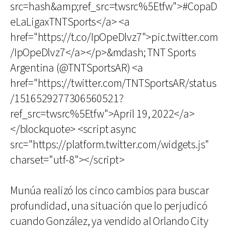
src=hash&amp;ref_src=twsrc%5Etfw">#CopaD
eLaLigaxTNTSports</a> <a
href="https://t.co/IpOpeDlvz7">pic.twitter.com
/IpOpeDlvz7</a></p>&mdash; TNT Sports
Argentina (@TNTSportsAR) <a
href="https://twitter.com/TNTSportsAR/status
/1516529277306560521?
ref_src=twsrc%5Etfw">April 19, 2022</a>
</blockquote> <script async
src="https://platform.twitter.com/widgets.js"
charset="utf-8"></script>
Munúa realizó los cinco cambios para buscar
profundidad, una situación que lo perjudicó
cuando González, ya vendido al Orlando City