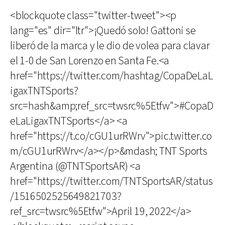
<blockquote class="twitter-tweet"><p
lang="es" dir="ltr">¡Quedó solo! Gattoni se
liberó de la marca y le dio de volea para clavar
el 1-0 de San Lorenzo en Santa Fe.<a
href="https://twitter.com/hashtag/CopaDeLaL
igaxTNTSports?
src=hash&amp;ref_src=twsrc%5Etfw">#CopaD
eLaLigaxTNTSports</a> <a
href="https://t.co/cGU1urRWrv">pic.twitter.co
m/cGU1urRWrv</a></p>&mdash; TNT Sports
Argentina (@TNTSportsAR) <a
href="https://twitter.com/TNTSportsAR/status
/1516502525649821703?
ref_src=twsrc%5Etfw">April 19, 2022</a>