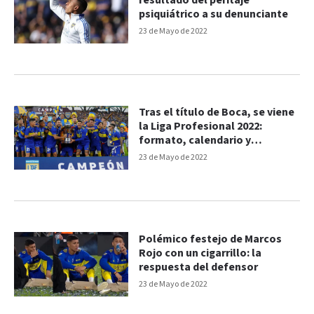
resultado del peritaje
psiquiátrico a su denunciante
23 de Mayo de 2022
Tras el título de Boca, se viene
la Liga Profesional 2022:
formato, calendario y
descensos
23 de Mayo de 2022
Polémico festejo de Marcos
Rojo con un cigarrillo: la
respuesta del defensor
23 de Mayo de 2022