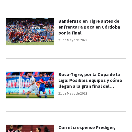
Banderazo en Tigre antes de
enfrentar a Boca en Córdoba
por la final
21 de Mayo de 2022
Boca-Tigre, por la Copa de la
Liga: Posibles equipos y cómo
llegan a la gran final del
domingo
21 de Mayo de 2022
Con el crespense Prediger,