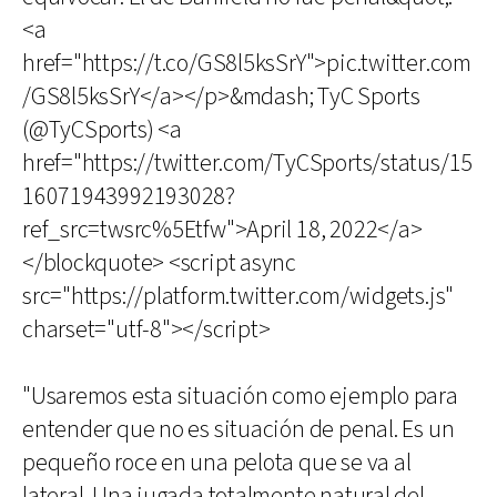
<a
href="https://t.co/GS8l5ksSrY">pic.twitter.com
/GS8l5ksSrY</a></p>&mdash; TyC Sports
(@TyCSports) <a
href="https://twitter.com/TyCSports/status/15
16071943992193028?
ref_src=twsrc%5Etfw">April 18, 2022</a>
</blockquote> <script async
src="https://platform.twitter.com/widgets.js"
charset="utf-8"></script>
"Usaremos esta situación como ejemplo para
entender que no es situación de penal. Es un
pequeño roce en una pelota que se va al
lateral. Una jugada totalmente natural del