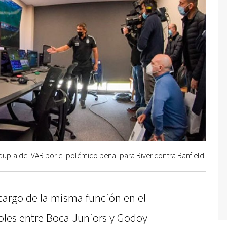
dupla del VAR por el polémico penal para River contra Banfield.
cargo de la misma función en el
oles entre Boca Juniors y Godoy