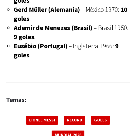
goles
.
Gerd Müller (Alemania)
– México 1970:
10
goles
.
Ademir de Menezes (Brasil)
– Brasil 1950:
9 goles
.
Eusébio (Portugal)
– Inglaterra 1966:
9
goles
.
Temas:
LIONEL MESSI
RECORD
GOLES
MUNDIAL 2026