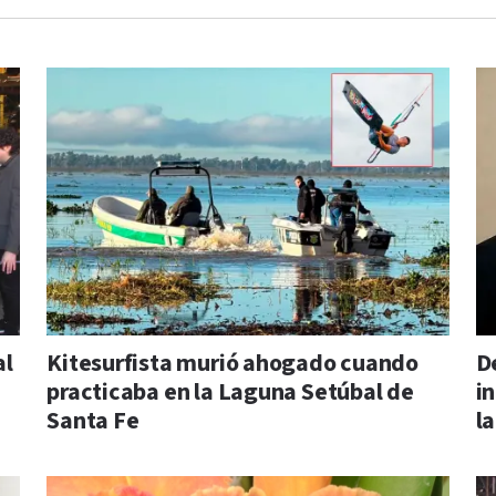
al
Kitesurfista murió ahogado cuando
D
practicaba en la Laguna Setúbal de
in
Santa Fe
l