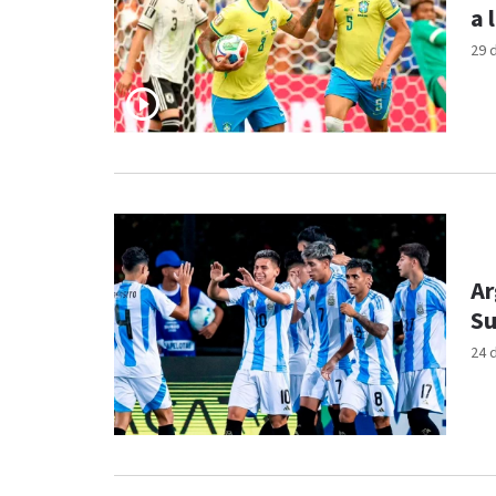
a 
29 
Ar
Su
24 