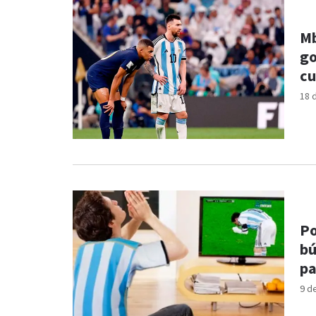
Mb
go
cu
18 
Po
bú
pa
9 d