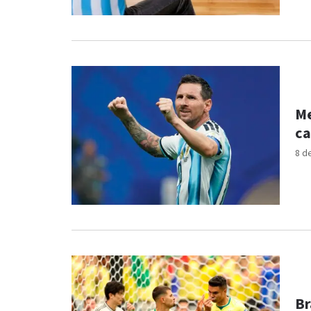
Me
ca
8 d
Br