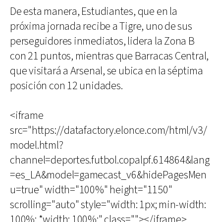
De esta manera, Estudiantes, que en la
próxima jornada recibe a Tigre, uno de sus
perseguidores inmediatos, lidera la Zona B
con 21 puntos, mientras que Barracas Central,
que visitará a Arsenal, se ubica en la séptima
posición con 12 unidades.
<iframe
src="https://datafactory.elonce.com/html/v3/
model.html?
channel=deportes.futbol.copalpf.614864&lang
=es_LA&model=gamecast_v6&hidePagesMen
u=true" width="100%" height="1150"
scrolling="auto" style="width: 1px; min-width:
100%; *width: 100%;" class=""></iframe>