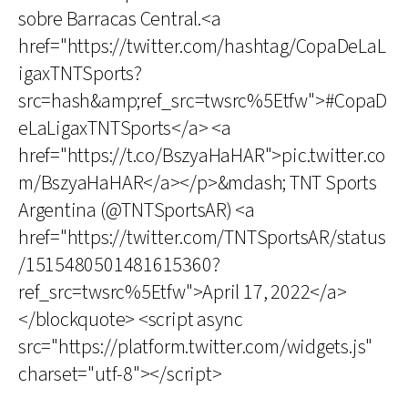
sobre Barracas Central.<a
href="https://twitter.com/hashtag/CopaDeLaL
igaxTNTSports?
src=hash&amp;ref_src=twsrc%5Etfw">#CopaD
eLaLigaxTNTSports</a> <a
href="https://t.co/BszyaHaHAR">pic.twitter.co
m/BszyaHaHAR</a></p>&mdash; TNT Sports
Argentina (@TNTSportsAR) <a
href="https://twitter.com/TNTSportsAR/status
/1515480501481615360?
ref_src=twsrc%5Etfw">April 17, 2022</a>
</blockquote> <script async
src="https://platform.twitter.com/widgets.js"
charset="utf-8"></script>