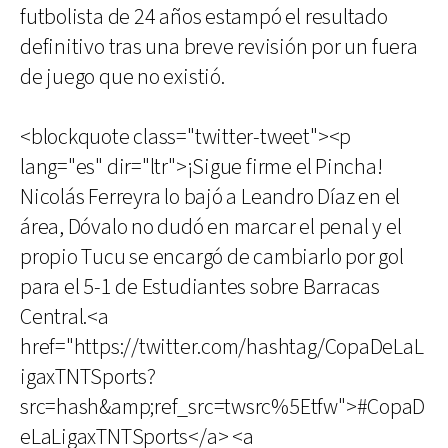
futbolista de 24 años estampó el resultado
definitivo tras una breve revisión por un fuera
de juego que no existió.
<blockquote class="twitter-tweet"><p
lang="es" dir="ltr">¡Sigue firme el Pincha!
Nicolás Ferreyra lo bajó a Leandro Díaz en el
área, Dóvalo no dudó en marcar el penal y el
propio Tucu se encargó de cambiarlo por gol
para el 5-1 de Estudiantes sobre Barracas
Central.<a
href="https://twitter.com/hashtag/CopaDeLaL
igaxTNTSports?
src=hash&amp;ref_src=twsrc%5Etfw">#CopaD
eLaLigaxTNTSports</a> <a