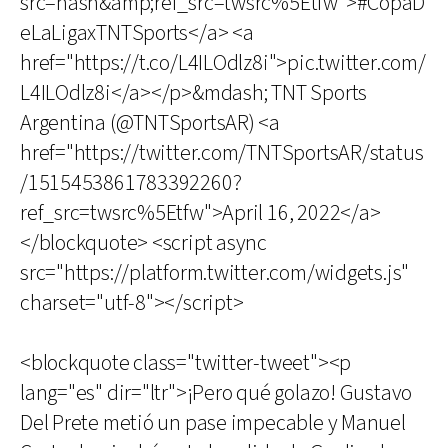
src=hash&amp;ref_src=twsrc%5Etfw">#CopaD
eLaLigaxTNTSports</a> <a
href="https://t.co/L4ILOdlz8i">pic.twitter.com/
L4ILOdlz8i</a></p>&mdash; TNT Sports
Argentina (@TNTSportsAR) <a
href="https://twitter.com/TNTSportsAR/status
/1515453861783392260?
ref_src=twsrc%5Etfw">April 16, 2022</a>
</blockquote> <script async
src="https://platform.twitter.com/widgets.js"
charset="utf-8"></script>
<blockquote class="twitter-tweet"><p
lang="es" dir="ltr">¡Pero qué golazo! Gustavo
Del Prete metió un pase impecable y Manuel