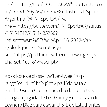
href="https://t.co/lD1OU1A0yW">pic.twitter.co
m/lD1OU1A0yW</a></p>&mdash; TNT Sports
Argentina (@TNTSportsAR) <a
href="https://twitter.com/TNTSportsAR/status
/1515474251511435266?
ref_src=twsrc%5Etfw">April 16, 2022</a>
</blockquote> <script async
src="https://platform.twitter.com/widgets.js"
charset="utf-8"></script>
<blockquote class="twitter-tweet"><p
lang="es" dir="ltr">¡Set y partido para el
Pincha! Brian Orosco sacudió de zurda tras
una gran jugada de Leo Godoy y un tacazo de
Leandro Díaz para clavar el 6-1 de Estudiantes