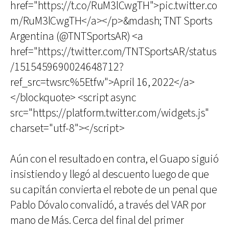
href="https://t.co/RuM3lCwgTH">pic.twitter.co
m/RuM3lCwgTH</a></p>&mdash; TNT Sports
Argentina (@TNTSportsAR) <a
href="https://twitter.com/TNTSportsAR/status
/1515459690024648712?
ref_src=twsrc%5Etfw">April 16, 2022</a>
</blockquote> <script async
src="https://platform.twitter.com/widgets.js"
charset="utf-8"></script>
Aún con el resultado en contra, el Guapo siguió
insistiendo y llegó al descuento luego de que
su capitán convierta el rebote de un penal que
Pablo Dóvalo convalidó, a través del VAR por
mano de Más. Cerca del final del primer