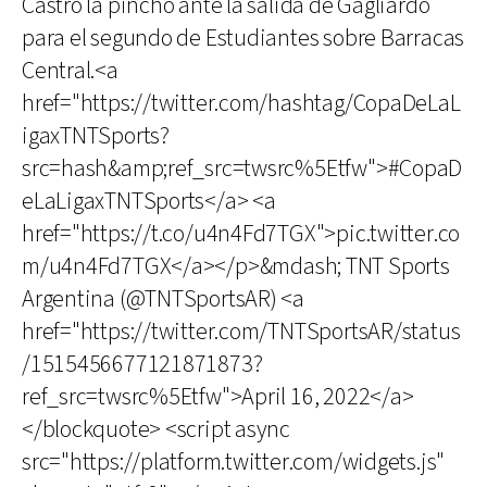
Castro la pinchó ante la salida de Gagliardo
para el segundo de Estudiantes sobre Barracas
Central.<a
href="https://twitter.com/hashtag/CopaDeLaL
igaxTNTSports?
src=hash&amp;ref_src=twsrc%5Etfw">#CopaD
eLaLigaxTNTSports</a> <a
href="https://t.co/u4n4Fd7TGX">pic.twitter.co
m/u4n4Fd7TGX</a></p>&mdash; TNT Sports
Argentina (@TNTSportsAR) <a
href="https://twitter.com/TNTSportsAR/status
/1515456677121871873?
ref_src=twsrc%5Etfw">April 16, 2022</a>
</blockquote> <script async
src="https://platform.twitter.com/widgets.js"