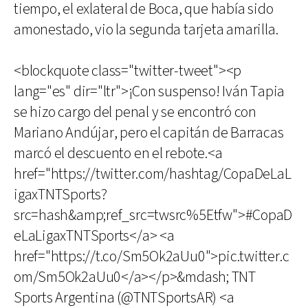
tiempo, el exlateral de Boca, que había sido
amonestado, vio la segunda tarjeta amarilla.
<blockquote class="twitter-tweet"><p
lang="es" dir="ltr">¡Con suspenso! Iván Tapia
se hizo cargo del penal y se encontró con
Mariano Andújar, pero el capitán de Barracas
marcó el descuento en el rebote.<a
href="https://twitter.com/hashtag/CopaDeLaL
igaxTNTSports?
src=hash&amp;ref_src=twsrc%5Etfw">#CopaD
eLaLigaxTNTSports</a> <a
href="https://t.co/Sm5Ok2aUu0">pic.twitter.c
om/Sm5Ok2aUu0</a></p>&mdash; TNT
Sports Argentina (@TNTSportsAR) <a