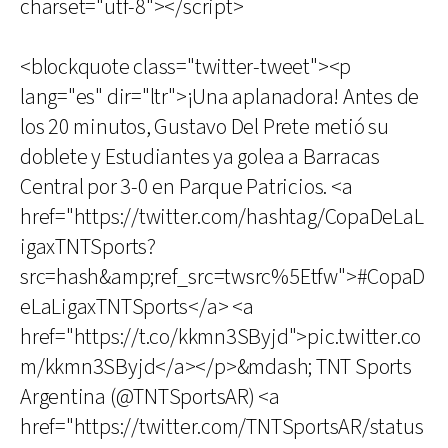
charset="utf-8"></script>
<blockquote class="twitter-tweet"><p
lang="es" dir="ltr">¡Una aplanadora! Antes de
los 20 minutos, Gustavo Del Prete metió su
doblete y Estudiantes ya golea a Barracas
Central por 3-0 en Parque Patricios. <a
href="https://twitter.com/hashtag/CopaDeLaL
igaxTNTSports?
src=hash&amp;ref_src=twsrc%5Etfw">#CopaD
eLaLigaxTNTSports</a> <a
href="https://t.co/kkmn3SByjd">pic.twitter.co
m/kkmn3SByjd</a></p>&mdash; TNT Sports
Argentina (@TNTSportsAR) <a
href="https://twitter.com/TNTSportsAR/status