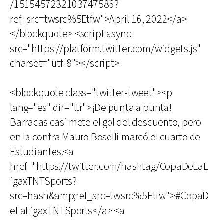
/1515457232103747586?
ref_src=twsrc%5Etfw">April 16, 2022</a>
</blockquote> <script async
src="https://platform.twitter.com/widgets.js"
charset="utf-8"></script>
<blockquote class="twitter-tweet"><p
lang="es" dir="ltr">¡De punta a punta!
Barracas casi mete el gol del descuento, pero
en la contra Mauro Boselli marcó el cuarto de
Estudiantes.<a
href="https://twitter.com/hashtag/CopaDeLaL
igaxTNTSports?
src=hash&amp;ref_src=twsrc%5Etfw">#CopaD
eLaLigaxTNTSports</a> <a