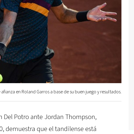
 afianza en Roland Garros a base de su buen juego y resultados.
ín Del Potro ante Jordan Thompson,
-0, demuestra que el tandilense está