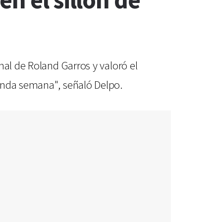
n el sillón de
nal de Roland Garros y valoró el
unda semana", señaló Delpo.