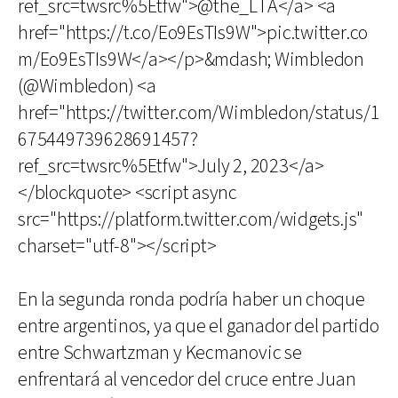
ref_src=twsrc%5Etfw">@the_LTA</a> <a
href="https://t.co/Eo9EsTIs9W">pic.twitter.co
m/Eo9EsTIs9W</a></p>&mdash; Wimbledon
(@Wimbledon) <a
href="https://twitter.com/Wimbledon/status/1
675449739628691457?
ref_src=twsrc%5Etfw">July 2, 2023</a>
</blockquote> <script async
src="https://platform.twitter.com/widgets.js"
charset="utf-8"></script>
En la segunda ronda podría haber un choque
entre argentinos, ya que el ganador del partido
entre Schwartzman y Kecmanovic se
enfrentará al vencedor del cruce entre Juan