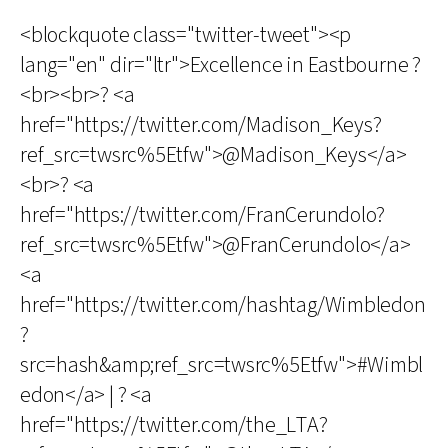
<blockquote class="twitter-tweet"><p
lang="en" dir="ltr">Excellence in Eastbourne ?
<br><br>? <a
href="https://twitter.com/Madison_Keys?
ref_src=twsrc%5Etfw">@Madison_Keys</a>
<br>? <a
href="https://twitter.com/FranCerundolo?
ref_src=twsrc%5Etfw">@FranCerundolo</a>
<a
href="https://twitter.com/hashtag/Wimbledon
?
src=hash&amp;ref_src=twsrc%5Etfw">#Wimbl
edon</a> | ? <a
href="https://twitter.com/the_LTA?