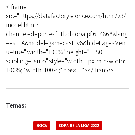
<iframe
src="https://datafactory.elonce.com/html/v3/
model.html?
channel=deportes.futbol.copalpf.614868&lang
=es_LA&model=gamecast_v6&hidePagesMen
u=true" width="100%" height="1150"
scrolling="auto" style="width: 1px; min-width:
100%; *width: 100%;" class=""></iframe>
Temas:
BOCA
COPA DE LA LIGA 2022