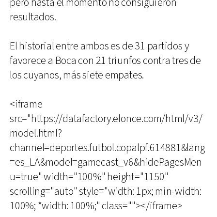
pero hasta el momento no consiguieron
resultados.
El historial entre ambos es de 31 partidos y
favorece a Boca con 21 triunfos contra tres de
los cuyanos, más siete empates.
<iframe
src="https://datafactory.elonce.com/html/v3/
model.html?
channel=deportes.futbol.copalpf.614881&lang
=es_LA&model=gamecast_v6&hidePagesMen
u=true" width="100%" height="1150"
scrolling="auto" style="width: 1px; min-width:
100%; *width: 100%;" class=""></iframe>