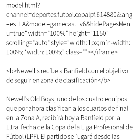
model.html?
channel=deportes.futbol.copalpf.614880&lang
=es_LA&model=gamecast_v6&hidePagesMen
u=true" width="100%" height="1150"
scrolling="auto" style="width: 1px; min-width:
100%; *width: 100%;" class=""></iframe>
<b>Newell's recibe a Banfield con el objetivo
de seguir en zona de clasificación</b>
Newell's Old Boys, uno de los cuatro equipos
que por ahora clasifican a los cuartos de final
en la Zona A, recibirá hoy a Banfield por la
11ra. fecha de la Copa de la Liga Profesional de
Fútbol (LPF). El partido se jugará desde las