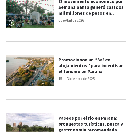
El movimiento económico por
Semana Santa generó casi dos
mil millones de pesos en
Paraná
6 de Abril de 2026
Promocionan un “3x2 en
alojamientos” para incentivar
el turismo en Paraná
15 de Diciembre de 2025
Paseos por el río en Paraná:
propuestas turísticas, pesca y
gastronomía recomendada