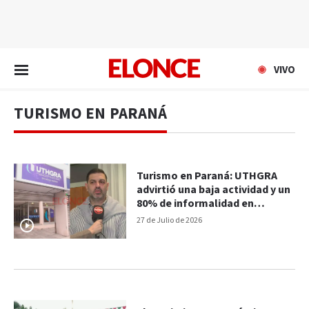
EN VIVO
VIVO
TURISMO EN PARANÁ
Turismo en Paraná: UTHGRA
advirtió una baja actividad y un
80% de informalidad en
inspecciones
27 de Julio de 2026