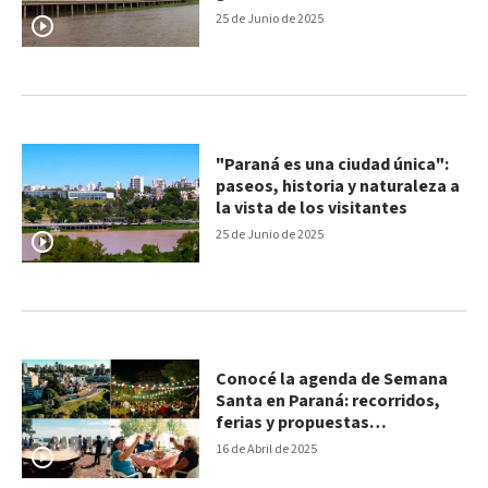
25 de Junio de 2025
"Paraná es una ciudad única":
paseos, historia y naturaleza a
la vista de los visitantes
25 de Junio de 2025
Conocé la agenda de Semana
Santa en Paraná: recorridos,
ferias y propuestas
gastronómicas
16 de Abril de 2025