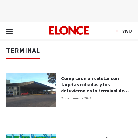
EN VIVO
VIVO
TERMINAL
Compraron un celular con
tarjetas robadas y los
detuvieron en la terminal de
Chajarí
23 de Junio de 2026