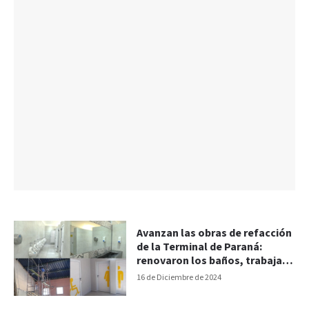
Avanzan las obras de refacción
de la Terminal de Paraná:
renovaron los baños, trabajan
en el techo y colocan cámaras
16 de Diciembre de 2024