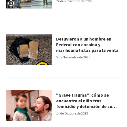
24 de Noviembre de 2025
Detuvieron a un hombre en
Federal con cocaína y
marihuana listas para la venta
5 de Noviembre de 2025
"Grave trauma”: cómo se
encuentra el niño tras
femicidio y detención de su
padre
14 de Octubre de 2025