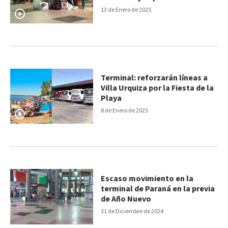
pasado”
13 de Enero de 2025
Terminal: reforzarán líneas a
Villa Urquiza por la Fiesta de la
Playa
8 de Enero de 2025
Escaso movimiento en la
terminal de Paraná en la previa
de Año Nuevo
31 de Diciembre de 2024