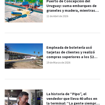
Puerto de Concepción del
Uruguay: suma embarques de
graneles y madera, mientras
acopia maíz y arroz
12 de Abril de 2026
Empleada de boletería usó
tarjetas de clientes y realizó
compras superiores a los $2
millones
19 de Marzo de 2026
La historia de “Pipo”, el
vendedor que lleva 40 años en
la terminal: “La gente siempre