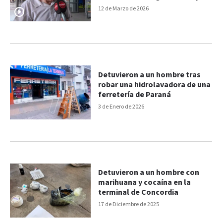
me ayudó”
12 de Marzo de 2026
Detuvieron a un hombre tras
robar una hidrolavadora de una
ferretería de Paraná
3 de Enero de 2026
Detuvieron a un hombre con
marihuana y cocaína en la
terminal de Concordia
17 de Diciembre de 2025