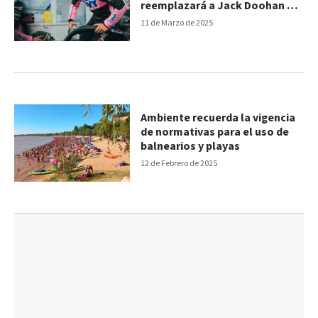
reemplazará a Jack Doohan en
Alpine
11 de Marzo de 2025
Ambiente recuerda la vigencia
de normativas para el uso de
balnearios y playas
12 de Febrero de 2025