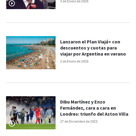
turismo
3 de Enero de 2026
Lanzaron el Plan Viajá+ con
descuentos y cuotas para
viajar por Argentina en verano
2 de Enero de 2026
Dibu Martínez y Enzo
Fernández, cara a cara en
Londres: triunfo del Aston Villa
27 de Diciembre de 2025