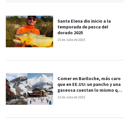
Santa Elena dio inicio a la
temporada de pesca del
dorado 2025
25 de Julio de 2025
Comer en Bariloche, más caro
que en EE.UU: un pancho y una
gaseosa cuestan lo mismo que
en Aspen
23 de Julio de 2025