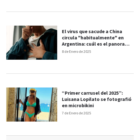
El virus que sacude a China
circula "habitualmente" en
Argentina: cuál es el panorama
nacional
8 de Enero de 2025
“Primer carrusel del 2025”:
Luisana Lopilato se fotografió
en microbikini
7 de Enero de 2025