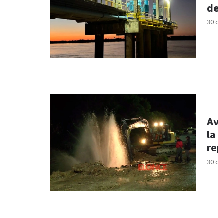
de
30 
Av
la
re
30 