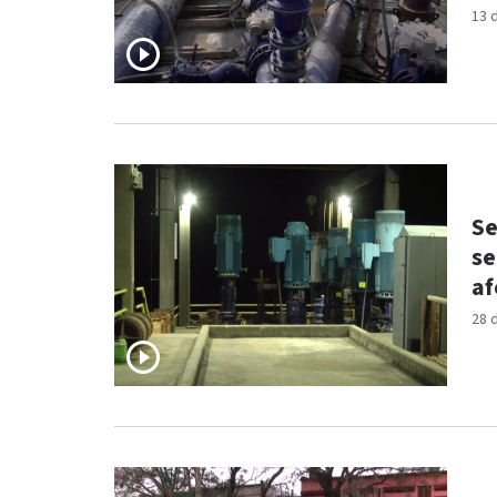
13 
Se
se
af
28 