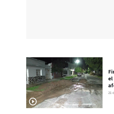
Fi
el
af
21 