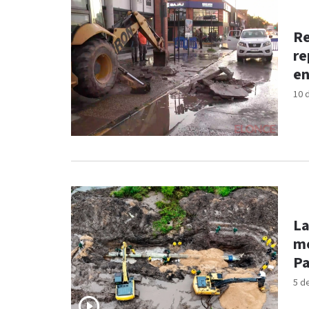
Re
re
en
10 
La
me
Pa
5 d