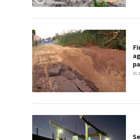
Fi
ag
pa
31 
Se