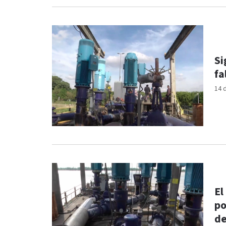
Si
fa
14 
El
po
de