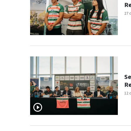
Re
27 
Se
Re
12 