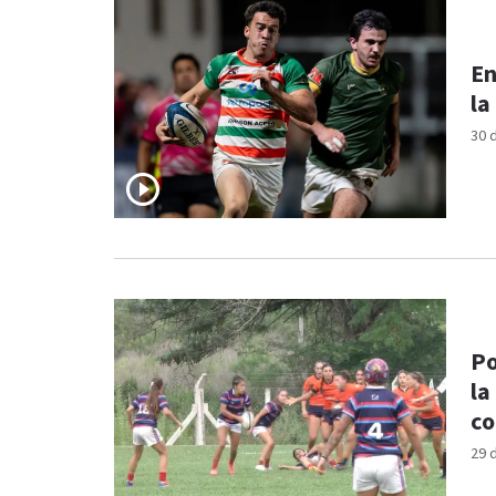
En
la
30 
Po
la
co
29 