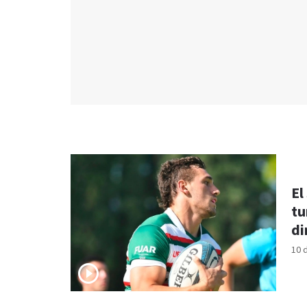
El
tu
di
10 