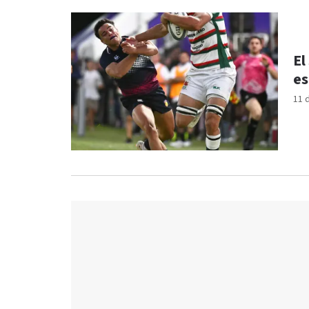
El
es
11 