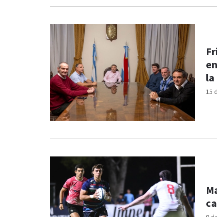
Fr
en
la
15 
Ma
ca