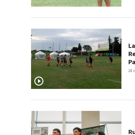
La
Re
Pa
28 
Ru