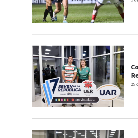
9 d
Co
Re
25 