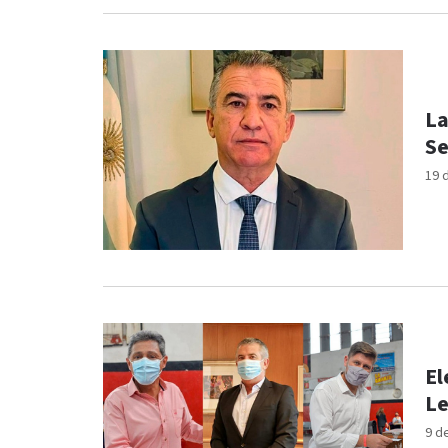
La
Se
19 
El
Le
9 d