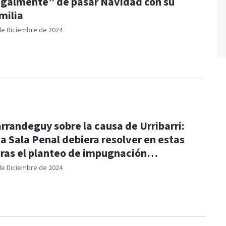
egalmente” de pasar Navidad con su
milia
de Diciembre de 2024
rrandeguy sobre la causa de Urribarri:
a Sala Penal debiera resolver en estas
ras el planteo de impugnación
traordinaria”
de Diciembre de 2024