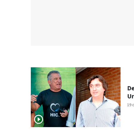
De
Ur
19 