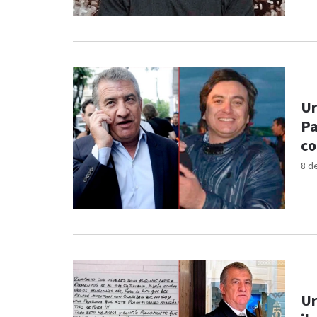
Ur
Pa
co
8 d
Ur