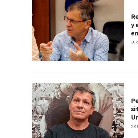
Re
y 
en
10 
Pe
si
Ur
9 d