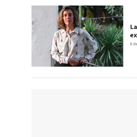
La
ex
6 d