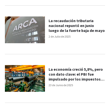
La recaudación tributaria
nacional repuntó en junio
luego de la fuerte baja de mayo
2 de Julio de 2025
La economía creció 5,8%, pero
con dato clave: el PBI fue
impulsado por los impuestos y
no por la producción
23 de Junio de 2025