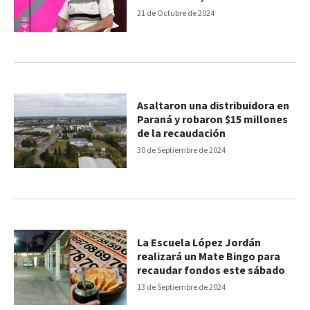
el organismo en Paraná
21 de Octubre de 2024
Asaltaron una distribuidora en
Paraná y robaron $15 millones
de la recaudación
30 de Septiembre de 2024
La Escuela López Jordán
realizará un Mate Bingo para
recaudar fondos este sábado
13 de Septiembre de 2024