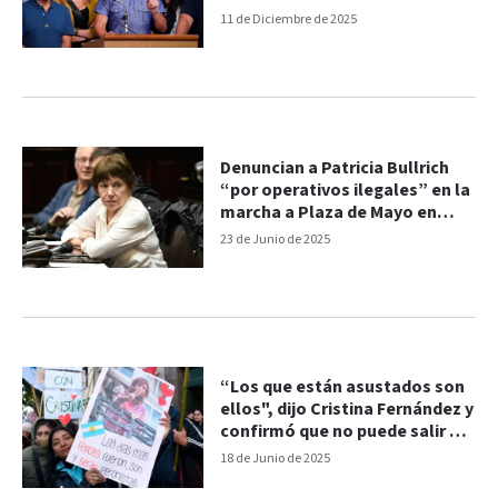
11 de Diciembre de 2025
Denuncian a Patricia Bullrich
“por operativos ilegales” en la
marcha a Plaza de Mayo en
apoyo a Cristina Kirchner
23 de Junio de 2025
“Los que están asustados son
ellos", dijo Cristina Fernández y
confirmó que no puede salir al
balcón
18 de Junio de 2025