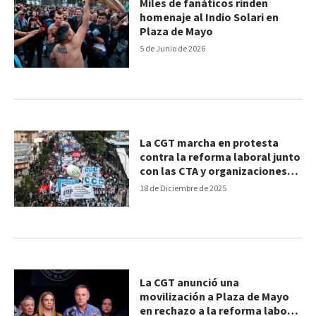
Miles de fanáticos rinden
homenaje al Indio Solari en
Plaza de Mayo
5 de Junio de 2026
La CGT marcha en protesta
contra la reforma laboral junto
con las CTA y organizaciones
sociales
18 de Diciembre de 2025
La CGT anunció una
movilización a Plaza de Mayo
en rechazo a la reforma laboral