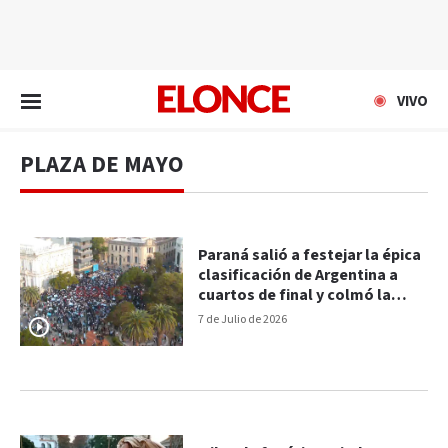
EN VIVO
VIVO
PLAZA DE MAYO
Paraná salió a festejar la épica
clasificación de Argentina a
cuartos de final y colmó la
Plaza 1° de Mayo
7 de Julio de 2026