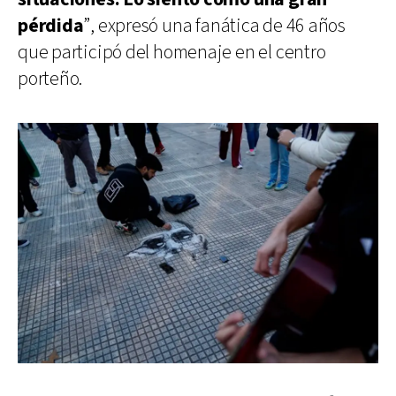
pérdida
”, expresó una fanática de 46 años
que participó del homenaje en el centro
porteño.