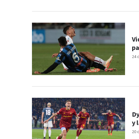
Vi
pa
24 
Dy
y 
20 