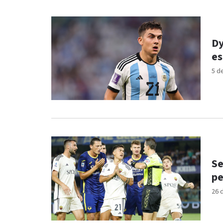
Dy
es
5 d
Se
pe
26 