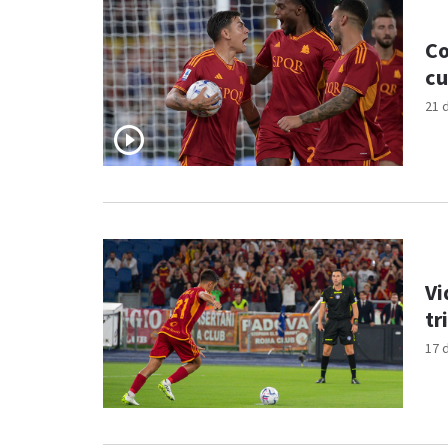
Co
cu
21 
Vi
tr
17 