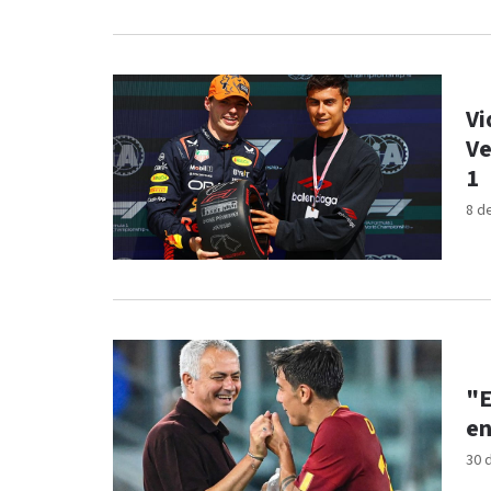
Vi
Ve
1
8 d
"E
en
30 