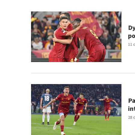
Dy
po
11 
Pa
in
28 