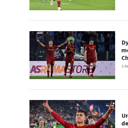
Dy
me
C
2 d
Un
de