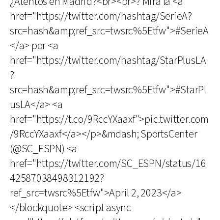
¿Atentos en Madrid?<br><br>? Mirá la <a
href="https://twitter.com/hashtag/SerieA?
src=hash&amp;ref_src=twsrc%5Etfw">#SerieA
</a> por <a
href="https://twitter.com/hashtag/StarPlusLA
?
src=hash&amp;ref_src=twsrc%5Etfw">#StarPl
usLA</a> <a
href="https://t.co/9RccYXaaxf">pic.twitter.com
/9RccYXaaxf</a></p>&mdash; SportsCenter
(@SC_ESPN) <a
href="https://twitter.com/SC_ESPN/status/16
42587038498312192?
ref_src=twsrc%5Etfw">April 2, 2023</a>
</blockquote> <script async