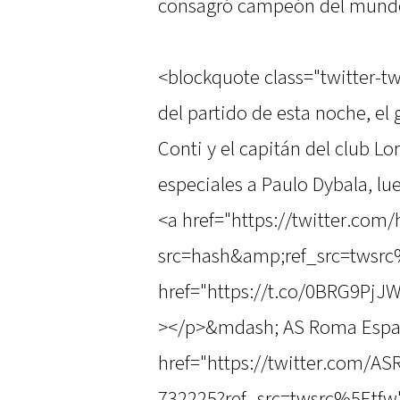
consagró campeón del mund
<blockquote class="twitter-tw
del partido de esta noche, e
Conti y el capitán del club Lo
especiales a Paulo Dybala, lu
<a href="https://twitter.co
src=hash&amp;ref_src=twsr
href="https://t.co/0BRG9PjJ
></p>&mdash; AS Roma Espa
href="https://twitter.com/
732225?ref_src=twsrc%5Etfw