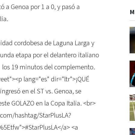
ó a Genoa por 1 a 0, y pasó a
M
lia.
alidad cordobesa de Laguna Larga y
gunda etapa por el delantero italiano
 a los 19 minutos del complemento.
eet"><p lang="es" dir="ltr">¡QUÉ
ngresó en el ST vs. Genoa, se
ste GOLAZO en la Copa Italia. <br>
er.com/hashtag/StarPlusLA?
%5Etfw">#StarPlusLA</a> <a