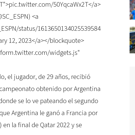
2T">pic.twitter.com/50YqcaWx2T</a>
(@SC_ESPN) <a
SC_ESPN/status/1613650134025539584
ry 12, 2023</a></blockquote>
atform.twitter.com/widgets.js"
o, el jugador, de 29 años, recibió
l campeonato obtenido por Argentina
donde se lo ve pateando el segundo
 que Argentina le ganó a Francia por
3) en la final de Qatar 2022 y se