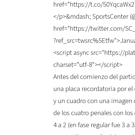
href="https://t.co/50YqcaWx
</p>&mdash; SportsCenter 
href="https://twitter.com/
?ref_src=twsrc%5Etfw">Janua
<script async src="https://pl
charset="utf-8"></script>
Antes del comienzo del partid
una placa recordatoria por e
y un cuadro con una imagen 
de los cuatro penales con los
4 a 2 (en fase regular fue 3 a 