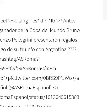
o.
eet"><p lang="es" dir="ltr">? Antes
l ganador de la Copa del Mundo Bruno
renzo Pellegrini presentaron regalos
ego de su triunfo con Argentina ????
m/hashtag/ASRoma?
c%5Etfw">#ASRoma</a><a
Wo">pic.twitter.com/0BRG9PjJWo</a
ñol (@ASRomaEspanol) <a
ASRomaEspanol/status/1613640615383
">January 12, 2023</a>