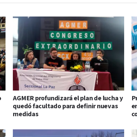
o
AGMER profundizará el plan de lucha y
P
quedó facultado para definir nuevas
e
medidas
c