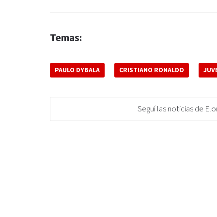
Temas:
PAULO DYBALA
CRISTIANO RONALDO
JUV
Seguí las noticias de 