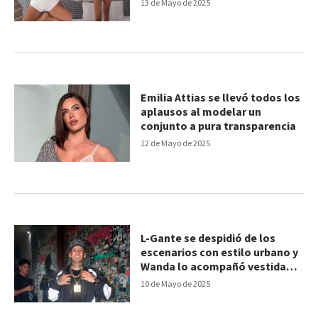
13 de Mayo de 2025
Emilia Attias se llevó todos los
aplausos al modelar un
conjunto a pura transparencia
12 de Mayo de 2025
L-Gante se despidió de los
escenarios con estilo urbano y
Wanda lo acompañó vestida
por Balenciaga
10 de Mayo de 2025