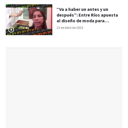
“Va a haber un antes y un
después”: Entre Ríos apuesta
al diseño de moda para
exportar al mundo
23 de Abril de 2025