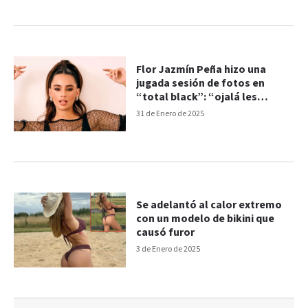
Flor Jazmín Peña hizo una
jugada sesión de fotos en
“total black”: “ojalá les
guste”
31 de Enero de 2025
Se adelantó al calor extremo
con un modelo de bikini que
causó furor
3 de Enero de 2025