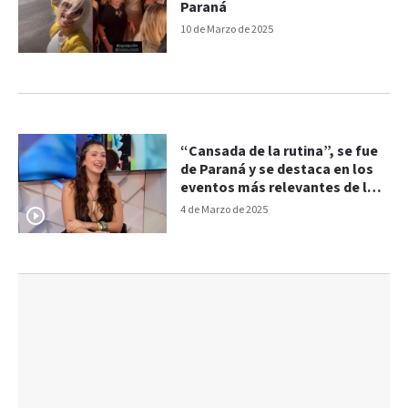
Paraná
10 de Marzo de 2025
“Cansada de la rutina”, se fue
de Paraná y se destaca en los
eventos más relevantes de la
moda
4 de Marzo de 2025