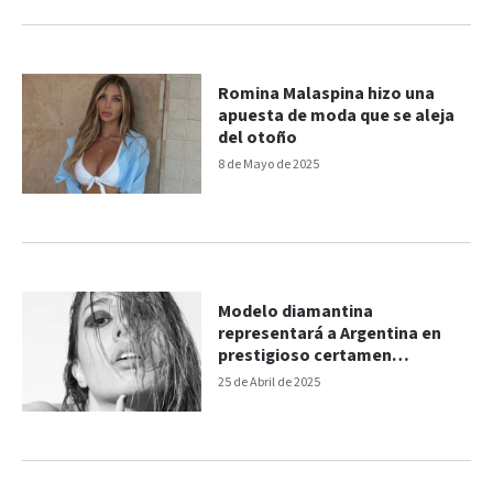
Romina Malaspina hizo una
apuesta de moda que se aleja
del otoño
8 de Mayo de 2025
Modelo diamantina
representará a Argentina en
prestigioso certamen
internacional
25 de Abril de 2025