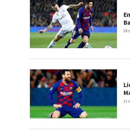
Em
Ba
18 
Li
Ma
11 