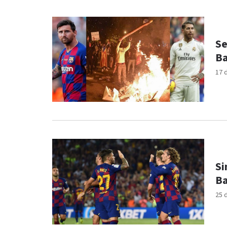
Se
Ba
17 
Si
Ba
25 