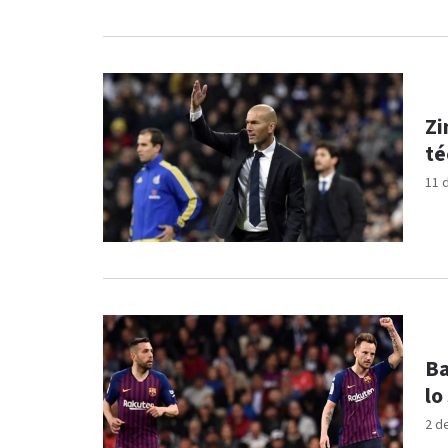
Zi
té
11 
Ba
lo
2 d