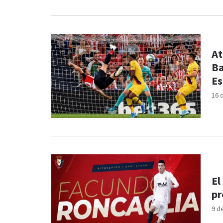
At
Ba
E
16 
El
pr
9 d