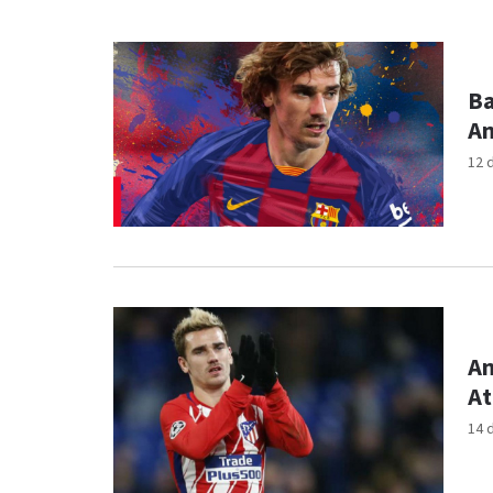
Ba
An
12 
An
At
14 