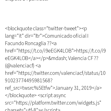
<blockquote class="twitter-tweet"><p
lang="it" dir="ltr">Comunicado oficial I
Facundo Roncaglia ??<a
href="https://t.co/i9eEGK4LOB">https://t.co/i9
eEGK4LOB</a></p>&mdash; Valencia CF ??
(@valenciacf) <a
href="https://twitter.com/valenciacf/status/10
91023774495981568?
ref_src=twsrc%5Etfw">January 31, 2019</a>
</blockquote> <script async
src="https://platform.twitter.com/widgets.js"
charset="utf-8"></script>