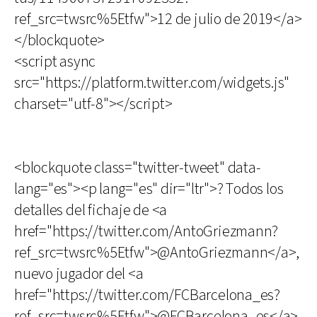
ref_src=twsrc%5Etfw">12 de julio de 2019</a>
</blockquote>
<script async
src="https://platform.twitter.com/widgets.js"
charset="utf-8"></script>
<blockquote class="twitter-tweet" data-
lang="es"><p lang="es" dir="ltr">? Todos los
detalles del fichaje de <a
href="https://twitter.com/AntoGriezmann?
ref_src=twsrc%5Etfw">@AntoGriezmann</a>,
nuevo jugador del <a
href="https://twitter.com/FCBarcelona_es?
ref_src=twsrc%5Etfw">@FCBarcelona_es</a>