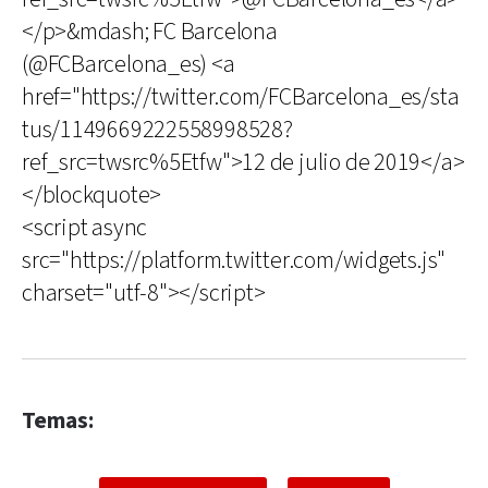
</p>&mdash; FC Barcelona
(@FCBarcelona_es) <a
href="https://twitter.com/FCBarcelona_es/sta
tus/1149669222558998528?
ref_src=twsrc%5Etfw">12 de julio de 2019</a>
</blockquote>
<script async
src="https://platform.twitter.com/widgets.js"
charset="utf-8"></script>
Temas: